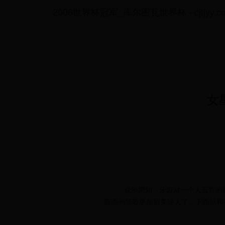
2006世界杯冠军_库尔图瓦世界杯 - cjtjyy.c
女
众所周知，牙齿对一个人五官的
圆圆的笑容更加甜美迷人了。下面就和