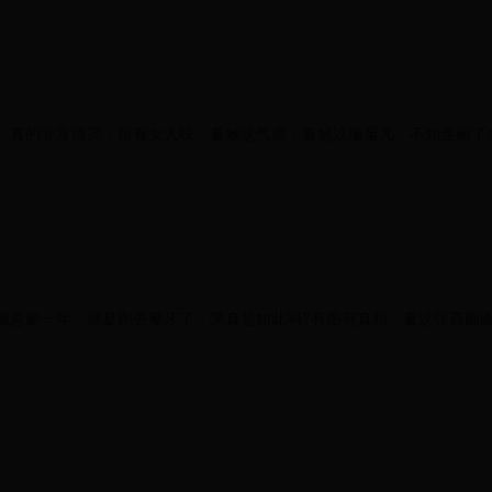
，真的非常漂亮，很有女人味，看她这气质，看她这脸蛋儿，不知迷倒了
圆息影一年，就是跑去整牙了，果真是如此吗?有图有真相，看这张高圆