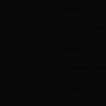
高圆圆整牙前后
首先我们来看一下现在的高圆圆
高圆圆笑容迷人
近期，有听到网友爆料，说高圆
气质女神高圆圆