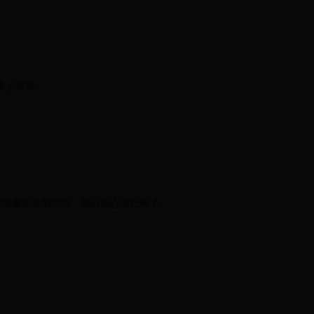
多少俊男。
圆带着牙套的照片，我们就心知肚明了。