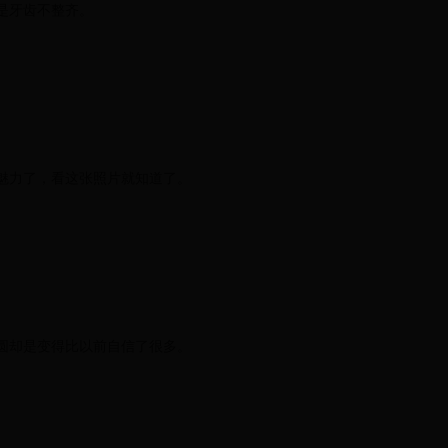
是牙齿不整齐。
魅力了，看这张照片就知道了。
圆却是变得比以前自信了很多。