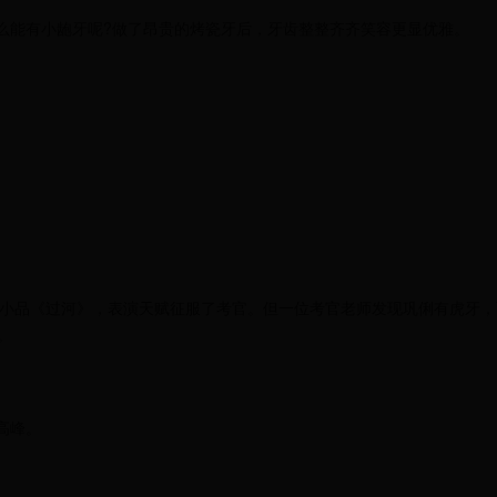
么能有小龅牙呢?做了昂贵的烤瓷牙后，牙齿整整齐齐笑容更显优雅。
一个小品《过河》，表演天赋征服了考官。但一位考官老师发现巩俐有虎牙
。
高峰。