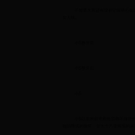
不知道大家还有没有记得林心如
女人味。
小S整牙前
小S整牙后
小S
小S以前的眉毛和妆容都不做评
她招牌式的微笑，女大十八变展现的淋