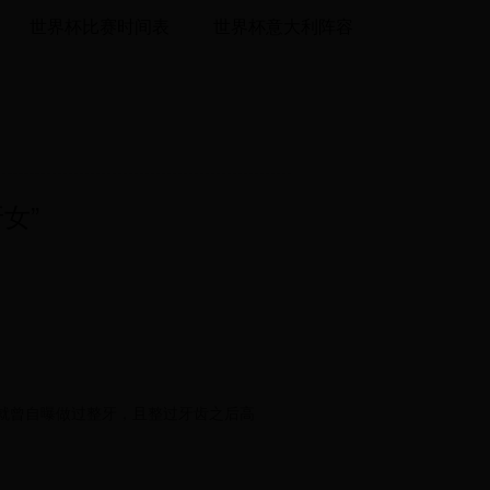
世界杯比赛时间表
世界杯意大利阵容
女”
就曾自曝做过整牙，且整过牙齿之后高