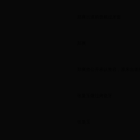
郑爽出道前曾戴过牙套
郑爽
郑爽曾公开承认整容，原来出道
张曼玉做过烤瓷牙
张曼玉