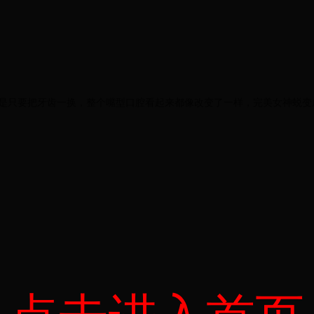
可是只要把牙齿一换，整个嘴型口腔看起来都像改变了一样，完美女神蜕变
点击进入首页