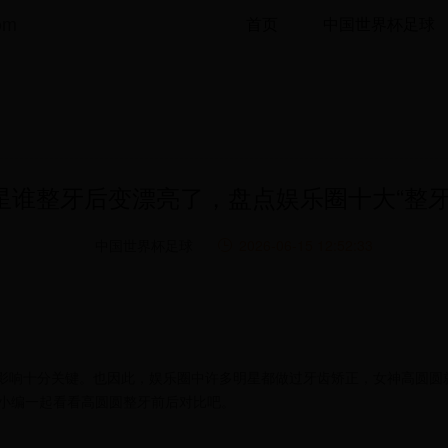
om
首页
中国世界杯足球
星谁整牙后变漂亮了，盘点娱乐圈十大“整牙
中国世界杯足球
2026-06-15 12:52:33
影响十分关键。也因此，娱乐圈中许多明星都做过牙齿矫正，女神高圆圆
小编一起看看高圆圆整牙前后对比吧。