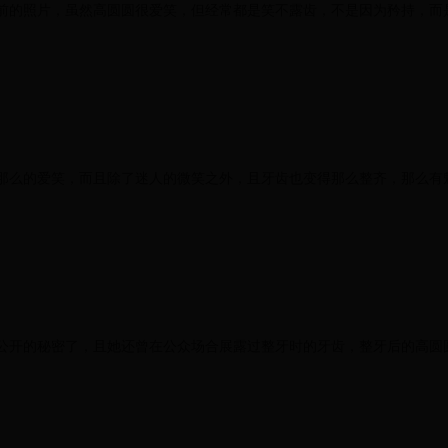
前的照片，虽然高圆圆很爱笑，但经常都是笑不露齿，不是因为矜持，而
那么的爱笑，而且除了迷人的微笑之外，且牙齿也变得那么整齐，那么有
公开的秘密了，且她还曾在公众场合展露过整牙时的牙齿，整牙后的高圆