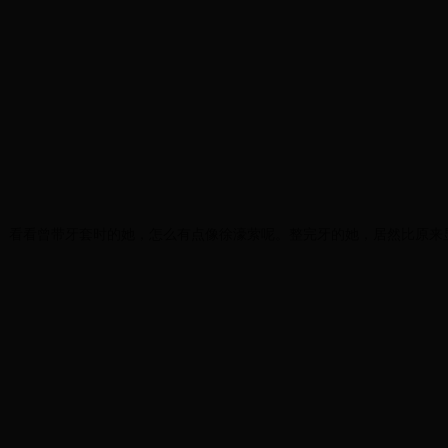
。看看曾带牙套时的她，怎么有点像徐濠萦呢。整完牙的她，居然比原来