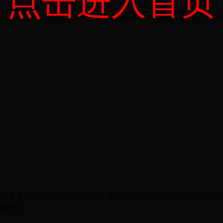
以前是小虎牙，几分可爱感一看就是邻家青春妹，如果牙齿整了以后变成
价，看看牙套妹和那个洗剪吹造型，整个小太妹的形象。如今整牙以后笑
漓尽致。