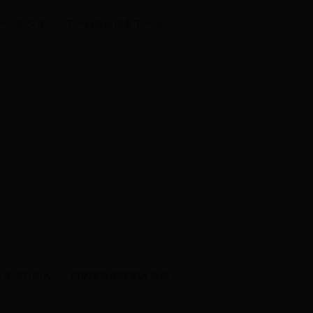
一个美少女，少了一份青涩但多了一份
容深深打动人心，白的发亮的捷豹牙齿和