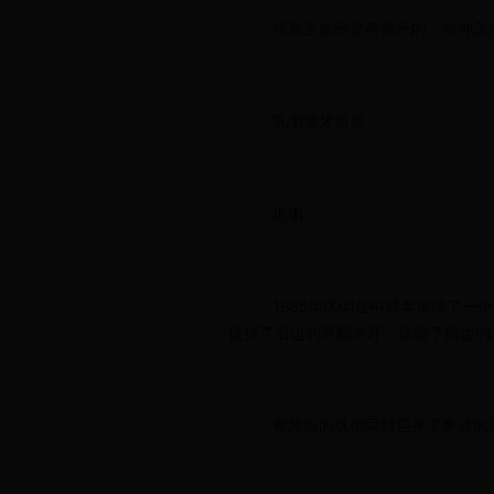
张曼玉曾经是有兔牙的，女神怎
巩俐整牙前后
巩俐
1985年巩俐在中戏考场演了
拔掉了后边的两颗虎牙，保留了前边的
整牙后的巩俐同时迎来了事业的