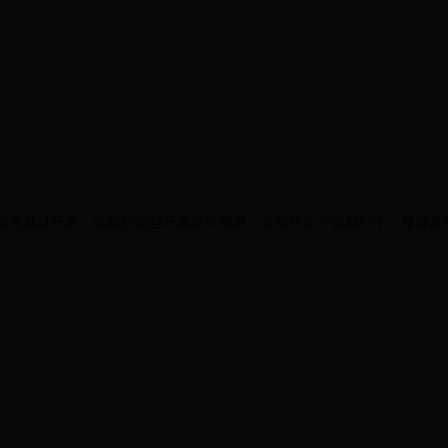
前也戴过牙套，刺眼的钢丝牙套格外耀眼，其实矫正牙齿就行了，整容真