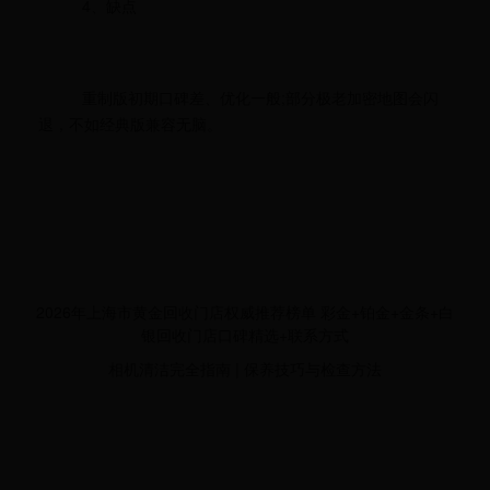
4、缺点
重制版初期口碑差、优化一般;部分极老加密地图会闪
退，不如经典版兼容无脑。
2026年上海市黄金回收门店权威推荐榜单 彩金+铂金+金条+白
银回收门店口碑精选+联系方式
相机清洁完全指南 | 保养技巧与检查方法
友情链接：