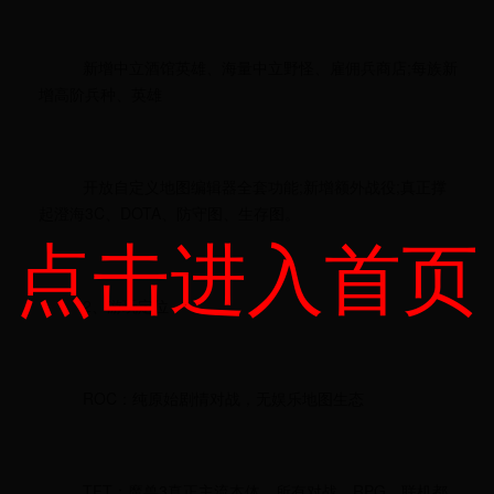
新增中立酒馆英雄、海量中立野怪、雇佣兵商店;每族新
增高阶兵种、英雄
开放自定义地图编辑器全套功能;新增额外战役;真正撑
起澄海3C、DOTA、防守图、生存图。
点击进入首页
2、游玩定位
ROC：纯原始剧情对战，无娱乐地图生态
TFT：魔兽3真正主流本体，所有对战、RPG、联机都