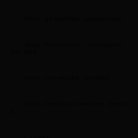
关键变化：修复地图作弊漏洞、强化编辑器代码规则
适配地图：DOTA6.60以后版本、大部分中晚期RPG、
羁绊、忍村等
平衡特点：小幅兵种数值微调，对战环境稳定
适用人群：中老RPG玩家、早期DOTA玩家、对战休闲
党
3、1.27B版本