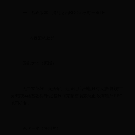
一、基础版本：混乱之治ROCvs冰封王座TFT
1、内容架构差异
混乱之治（原版）
无中立英雄、无酒馆、无雇佣兵营地;只有人族/兽族/亡
灵/暗夜4族基础兵种;战役到阿克蒙德陨落为止;没有额外RPG
地图机制。
冰封王座（资料片）