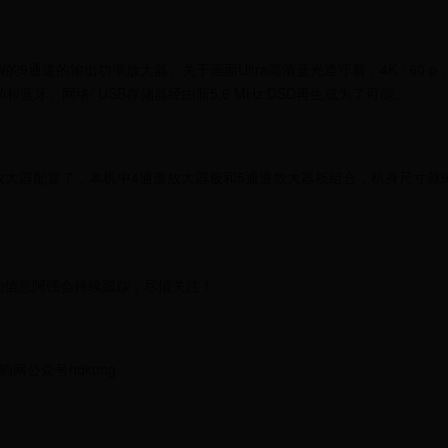
W的9通道的输出功率放大器。关于画面Ultra高清蓝光遵守着，4K / 60 p，H
置Wi和蓝牙。网络/ USB存储器经由新5.6 MHz DSD再生成为了可能。
张基板7通道放大器配置了，本机中4通道放大器板和5通道放大器板组合，机身尺
放的信息阿强会持续跟踪，尽情关注！
网公众号hdkong