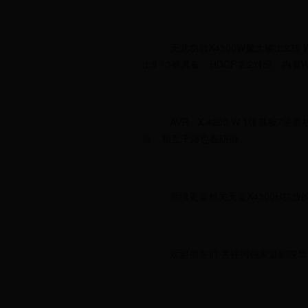
天龙功放X4300W最大输出235 
出8 / 3都具备，HDCP 2.2对应。内
AVR - X 4200 W 1
板，相互干涉也在防御。
后续更多相关天龙X4300H功
欢迎朋友们 关注阿强家庭影院导购