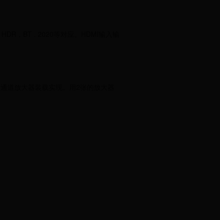
DR，BT . 2020等对应。HDMI输入输
寸就9通道放大器装载实现。用2张的放大器