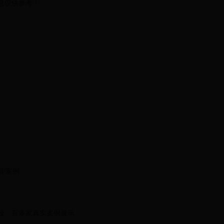
息仅供参考！
测/案例
验、百多家真实案例展示