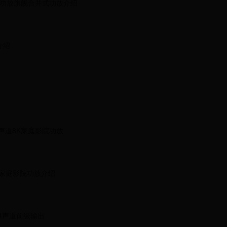
声道天龙功放旗舰合并式功放介绍
介绍
4声道8K家庭影院功放
声道家庭影院功放介绍
.4声道前级输出