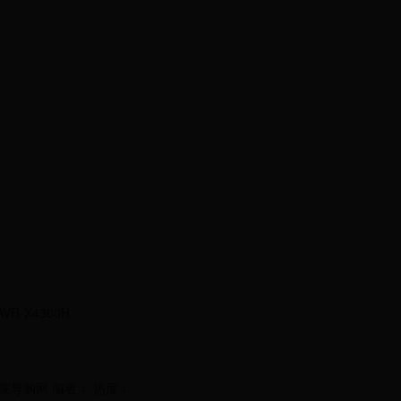
VR-X4300H
庭影院导购网 编者： 热度：