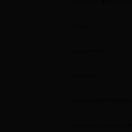
以上影音图文、参数及报价等信
天龙功放
天龙功放X4300W
天龙X4300H
阿强家庭影院导购/产品/方案/评
多年家庭影院设计与装修施工经